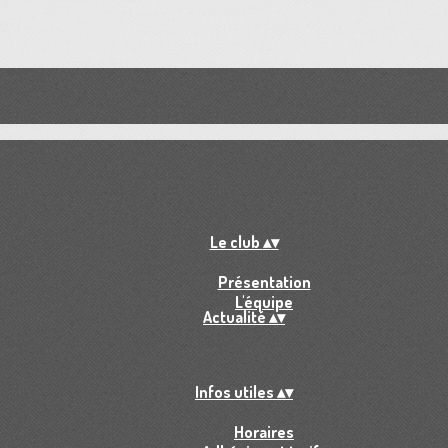
Le club
▴
▾
Présentation
L'équipe
Actualité
▴
▾
Infos utiles
▴
▾
Horaires