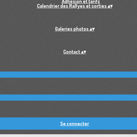
Adhésion et tarifs
Calendrier des Rallyes et sorties
▴
▾
Galeries photos
▴
▾
Contact
▴
▾
Se connecter