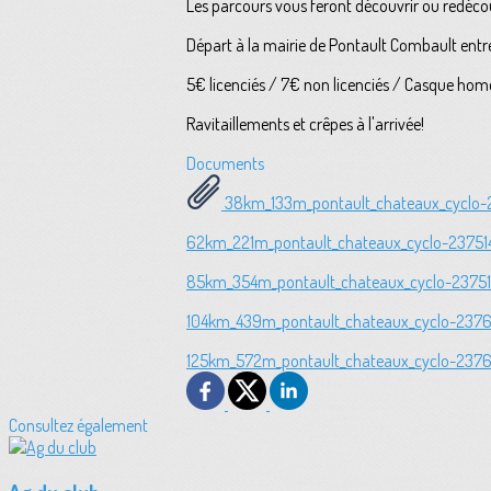
Les parcours vous feront découvrir ou redécou
Départ à la mairie de Pontault Combault ent
5€ licenciés / 7€ non licenciés / Casque hom
Ravitaillements et crêpes à l'arrivée!
Documents
38km_133m_pontault_chateaux_cyclo-
62km_221m_pontault_chateaux_cyclo-2375
85km_354m_pontault_chateaux_cyclo-23751
104km_439m_pontault_chateaux_cyclo-237
125km_572m_pontault_chateaux_cyclo-237
Consultez également