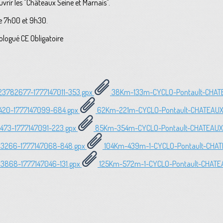
vrir les "Châteaux Seine et Marnais".
re 7h00 et 9h30.
ologué CE Obligatoire
23782677-1777147011-353.gpx
38Km-133m-CYCLO-Pontault-CHAT
1420-1777147099-684.gpx
62Km-221m-CYCLO-Pontault-CHATEAUX
473-1777147091-223.gpx
85Km-354m-CYCLO-Pontault-CHATEAUX
63266-1777147068-848.gpx
104Km-439m-1-CYCLO-Pontault-CHAT
63868-1777147046-131.gpx
125Km-572m-1-CYCLO-Pontault-CHATE