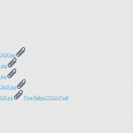
EAUX.jpg
.jpg
.jpg
EAUX.jpg
AUX.jpg
Flyer Rallye CYCLO-P.pdf