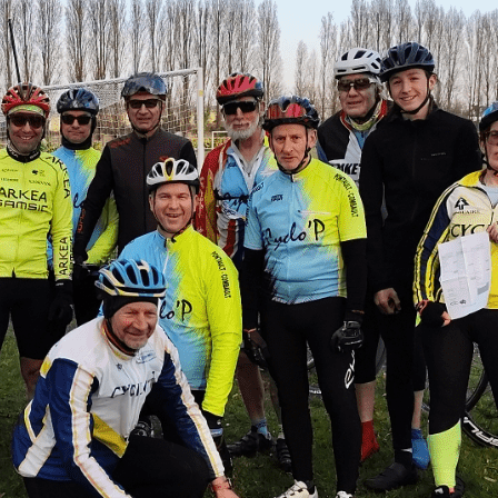
Exporter les lignes sélectionnées
Exporter toutes les colonnes
Exporter uniquement les colonnes affichées
Menu
<
>
Présentation
L'équipe
Ajoutez un logo, un bouton, des réseaux sociaux
Cliquez pour éditer
Le club
▴
▾
Présentation
L'équipe
Actualité
▴
▾
Infos utiles
▴
▾
Horaires