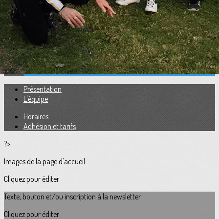
Adhésion et tarifs
Calendrier des Rallyes et sorties
▴
▾
Galeries photos
▴
▾
Contact
▴
▾
Se connecter
Présentation
L'équipe
Horaires
Adhésion et tarifs
?>
Images de la page d'accueil
Cliquez pour éditer
Texte, bouton et/ou inscription à la newsletter
Cliquez pour éditer