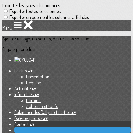
Exporter les lignes sélectionnées
Exporter toutes les colonnes
Exporter uniquement les colonnes affichées
Menu
Ajoutez un logo, un bouton, des réseaux sociaux
Cliquez pour éditer
Le club
▴
▾
Présentation
L'équipe
Actualité
▴
▾
Infos utiles
▴
▾
Horaires
Adhésion et tarifs
Calendrier des Rallyes et sorties
▴
▾
Galeries photos
▴
▾
Contact
▴
▾