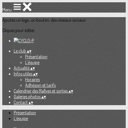
Menu
Ajoutez un logo, un bouton, des réseaux sociaux
Cliquez pour éditer
Le club
▴
▾
Présentation
L'équipe
Actualité
▴
▾
Infos utiles
▴
▾
Horaires
Adhésion et tarifs
Calendrier des Rallyes et sorties
▴
▾
Galeries photos
▴
▾
Contact
▴
▾
Présentation
L'équipe