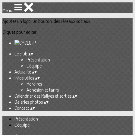
Menu
Ajoutez un logo, un bouton, des réseaux sociaux
Cliquez pour éditer
Le club
▴
▾
Présentation
L'équipe
Actualité
▴
▾
Infos utiles
▴
▾
Horaires
Adhésion et tarifs
Calendrier des Rallyes et sorties
▴
▾
Galeries photos
▴
▾
Contact
▴
▾
Présentation
L'équipe